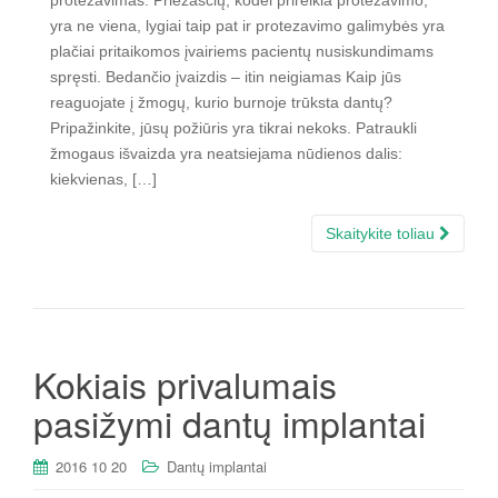
protezavimas. Priežasčių, kodėl prireikia protezavimo,
yra ne viena, lygiai taip pat ir protezavimo galimybės yra
plačiai pritaikomos įvairiems pacientų nusiskundimams
spręsti. Bedančio įvaizdis – itin neigiamas Kaip jūs
reaguojate į žmogų, kurio burnoje trūksta dantų?
Pripažinkite, jūsų požiūris yra tikrai nekoks. Patraukli
žmogaus išvaizda yra neatsiejama nūdienos dalis:
kiekvienas, […]
Skaitykite toliau
Kokiais privalumais
pasižymi dantų implantai
2016 10 20
Dantų implantai