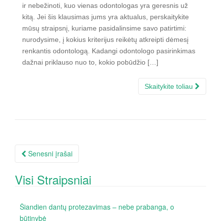
ir nebežinoti, kuo vienas odontologas yra geresnis už
kitą. Jei šis klausimas jums yra aktualus, perskaitykite
mūsų straipsnį, kuriame pasidalinsime savo patirtimi:
nurodysime, į kokius kriterijus reikėtų atkreipti dėmesį
renkantis odontologą. Kadangi odontologo pasirinkimas
dažnai priklauso nuo to, kokio pobūdžio […]
Skaitykite toliau
Senesni įrašai
Įrašų navigacija
Visi Straipsniai
Šiandien dantų protezavimas – nebe prabanga, o
būtinybė