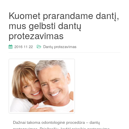
Kuomet prarandame dantį,
mus gelbsti dantų
protezavimas
2016 11 22
Dantų protezavimas
Dažnai takoma odontologinė procedūra – dantų