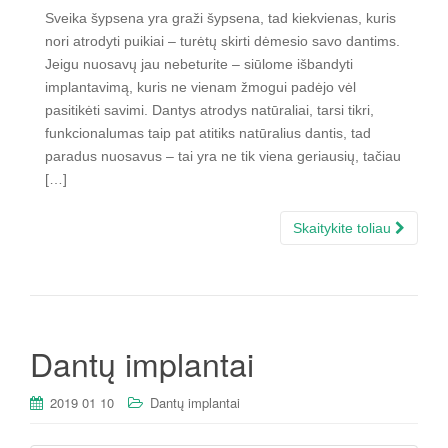
Sveika šypsena yra graži šypsena, tad kiekvienas, kuris
nori atrodyti puikiai – turėtų skirti dėmesio savo dantims.
Jeigu nuosavų jau nebeturite – siūlome išbandyti
implantavimą, kuris ne vienam žmogui padėjo vėl
pasitikėti savimi. Dantys atrodys natūraliai, tarsi tikri,
funkcionalumas taip pat atitiks natūralius dantis, tad
paradus nuosavus – tai yra ne tik viena geriausių, tačiau
[…]
Skaitykite toliau
Dantų implantai
2019 01 10
Dantų implantai