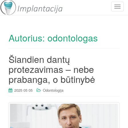
P
e
r
j
Autorius:
odontologas
u
n
g
t
Šiandien dantų
i
protezavimas – nebe
n
a
prabanga, o būtinybė
v
i
2025 05 05
Odontologija
g
a
c
i
j
a