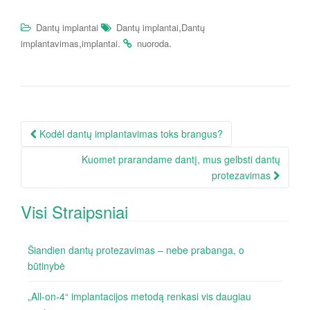
,
Dantų implantai
Dantų implantai
Dantų
,
.
.
implantavimas
implantai
nuoroda
Kodėl dantų implantavimas toks brangus?
Įrašo navigacija
Kuomet prarandame dantį, mus gelbsti dantų
protezavimas
Visi Straipsniai
Šiandien dantų protezavimas – nebe prabanga, o
būtinybė
„All-on-4“ implantacijos metodą renkasi vis daugiau