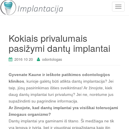
P
e
r
j
Kokiais privalumais
u
n
pasižymi dantų implantai
g
t
2016 10 20
odontologas
i
n
a
Gyvenate Kaune ir ieškote patikimos odontologijos
v
klinikos
, kurioje galėtų būti atlikta dantų implantacija? Jei
i
taip, jūsų pasirinkimas išties sveikintinas! Ar žinojote, kiek
g
daug dantų implantai turi privalumų? Jei ne, norėtume jus
a
supažindinti su pagrindine informacija.
c
Ar žinojote, kad dantų implantai yra visiškai toleruojami
i
žmogaus organizmo?
j
Dantų implantai yra gaminami iš titano. Ši medžiaga ne tik
a
yra lengva ir tvirta, bet ir visuotinai pripažįstama kaip itin