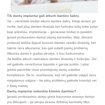
Tik dantų implantai gali atkurti danties šaknį.
Tai – vienintelis būdas atkurti danties šaknį. Kitaip tariant, jei
norite, kad jūsų danties išvaizda bei funkcijos būtų tokie patys
kaip anksčiau, implantacija – geriausias būdas to pasiekti.
Įprasti protezavimo darbai (dantų karūnėlės, tiltai, išimami
protezai) leidžia išgauti buvosio danties vainiko išvaizdą, bet
šaknis nėra atkuriama, kas gali sukelti įvairių problemų.
Atkurtas dantis ir gražiai atrodys, ir bus funkcionalus.
Jie leidžia atkurti natūralaus danties išvaizdą ir funkcijas. Jūs
vėl galėsite nevaržomai šypsotis ir garsiai juoktis. Labai
greitai pamiršite visus praretėjusių dantų sukeltus
kompleksus. Be to, svarbiausia, kad vėl galėsite valgyti savo
mėgstamus valgius – be jokių problemų galėsite kramtyti net
ir kietą maistą.
Dantų implantai nekenkia kitiems dantims?
Įprasto protezavimo atveju greta kiaurymės esantys dantys
yra šlifuojami – jie tampa atrama dirbtinių karūnėlių tiltui.