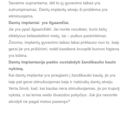
Savaime suprantama, dėl to jų gyvavimo laikas yra
sutrumpinamas. Dantų implantų atveju ši problema yra
eliminuojama.
Dantų implantai yra ilgaamžiai.
Jie yra ypač ilgaamžiški. Jei norite rezultato, kuris būtų
efektyvus keliasdešimt metų, tai – puikus pasirinkimas.
Žinoma, implantų gyvavimo laikas labai priklauso nuo to, kaip
gerai jie yra prižiūrimi, todėl kasdienė kruopšti burnos higiena
yra būtina.
Dantų Implantacija padės sustabdyti žandikaulio kaulo
nykimą.
Kai dantų implantai yra įsriegiami į žandikaulio kaulą, jis yra
taip pat gerai stimuliuojamas kaip ir natūralių dantų atveju.
Verta žinoti, kad, kai kaulas nėra stimuliuojamas, jis po truputį
nyksta, o tai lemia veido išvaizdos pokyčius. Juk jūs nenorite
atrodyti ne pagal metus pasenęs?